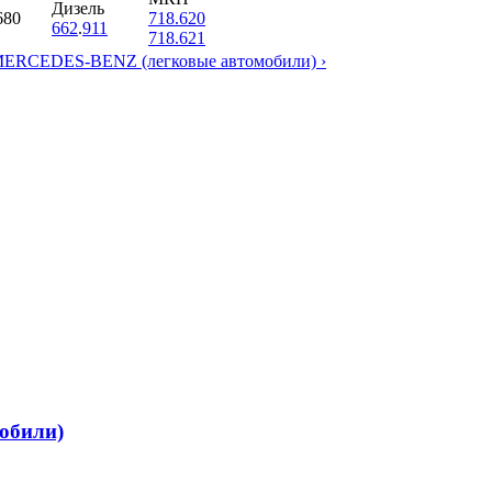
Дизель
680
718.620
662
.
911
718.621
MERCEDES-BENZ (легковые автомобили) ›
обили)