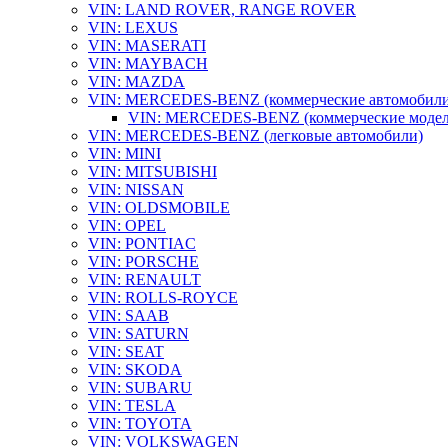
VIN: LAND ROVER, RANGE ROVER
VIN: LEXUS
VIN: MASERATI
VIN: MAYBACH
VIN: MAZDA
VIN: MERCEDES-BENZ (коммерческие автомобили
VIN: MERCEDES-BENZ (коммерческие модели):
VIN: MERCEDES-BENZ (легковые автомобили)
VIN: MINI
VIN: MITSUBISHI
VIN: NISSAN
VIN: OLDSMOBILE
VIN: OPEL
VIN: PONTIAC
VIN: PORSCHE
VIN: RENAULT
VIN: ROLLS-ROYCE
VIN: SAAB
VIN: SATURN
VIN: SEAT
VIN: SKODA
VIN: SUBARU
VIN: TESLA
VIN: TOYOTA
VIN: VOLKSWAGEN