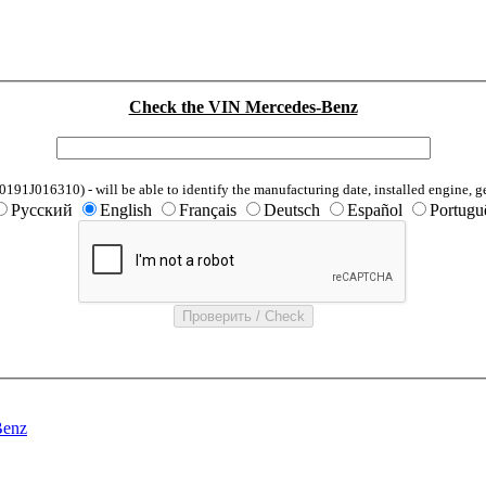
Check the VIN Mercedes-Benz
1J016310) - will be able to identify the manufacturing date, installed engine, g
Русский
English
Français
Deutsch
Español
Portugu
Benz