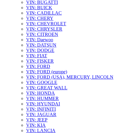
VIN: BUGATTI
VIN: BUICK
VIN: CADILLAC
VIN: CHERY
VIN: CHEVROLET
VIN: CHRYSLER
VIN: CITROEN
VIN: Daewoo
VIN: DATSUN
VIN: DODGE
VIN: FIAT
VIN: FISKER
VIN: FORD
VIN: FORD (europe)
VIN: FORD (USA), MERCURY, LINCOLN
VIN: GOOGLE
VIN: GREAT WALL
VIN: HONDA
VIN: HUMMER
VIN: HYUNDAI
VIN: INFINITI
VIN: JAGUAR
VIN: JEEP
VIN: KIA
VIN: LANCIA