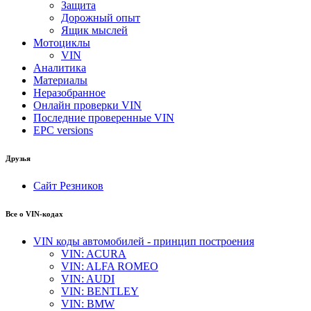
Защита
Дорожный опыт
Ящик мыслей
Мотоциклы
VIN
Аналитика
Материалы
Неразобранное
Онлайн проверки VIN
Последние проверенные VIN
EPC versions
Друзья
Сайт Резников
Все о VIN-кодах
VIN коды автомобилей - принцип построения
VIN: ACURA
VIN: ALFA ROMEO
VIN: AUDI
VIN: BENTLEY
VIN: BMW