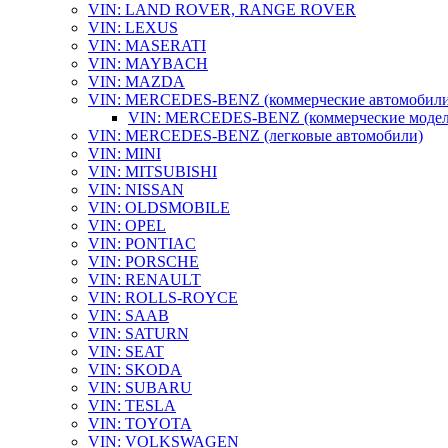
VIN: LAND ROVER, RANGE ROVER
VIN: LEXUS
VIN: MASERATI
VIN: MAYBACH
VIN: MAZDA
VIN: MERCEDES-BENZ (коммерческие автомобили
VIN: MERCEDES-BENZ (коммерческие модели):
VIN: MERCEDES-BENZ (легковые автомобили)
VIN: MINI
VIN: MITSUBISHI
VIN: NISSAN
VIN: OLDSMOBILE
VIN: OPEL
VIN: PONTIAC
VIN: PORSCHE
VIN: RENAULT
VIN: ROLLS-ROYCE
VIN: SAAB
VIN: SATURN
VIN: SEAT
VIN: SKODA
VIN: SUBARU
VIN: TESLA
VIN: TOYOTA
VIN: VOLKSWAGEN