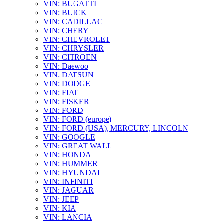
VIN: BUGATTI
VIN: BUICK
VIN: CADILLAC
VIN: CHERY
VIN: CHEVROLET
VIN: CHRYSLER
VIN: CITROEN
VIN: Daewoo
VIN: DATSUN
VIN: DODGE
VIN: FIAT
VIN: FISKER
VIN: FORD
VIN: FORD (europe)
VIN: FORD (USA), MERCURY, LINCOLN
VIN: GOOGLE
VIN: GREAT WALL
VIN: HONDA
VIN: HUMMER
VIN: HYUNDAI
VIN: INFINITI
VIN: JAGUAR
VIN: JEEP
VIN: KIA
VIN: LANCIA