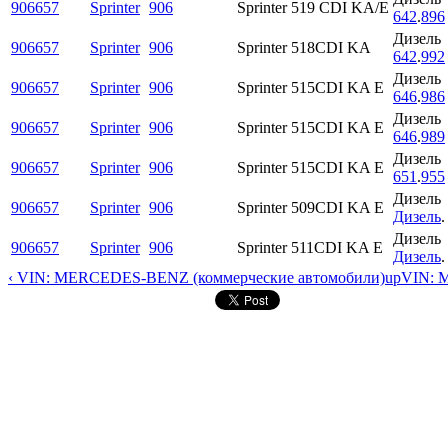
906657
Sprinter
906
Sprinter 519 CDI KA/E
642
.
896
Дизель
906657
Sprinter
906
Sprinter 518CDI KA
642
.
992
Дизель
906657
Sprinter
906
Sprinter 515CDI KA E
646
.
986
Дизель
906657
Sprinter
906
Sprinter 515CDI KA E
646
.
989
Дизель
906657
Sprinter
906
Sprinter 515CDI KA E
651
.
955
Дизель
906657
Sprinter
906
Sprinter 509CDI KA E
Дизель
.
Дизель
906657
Sprinter
906
Sprinter 511CDI KA E
Дизель
.
‹ VIN: MERCEDES-BENZ (коммерческие автомобили)
up
VIN: 