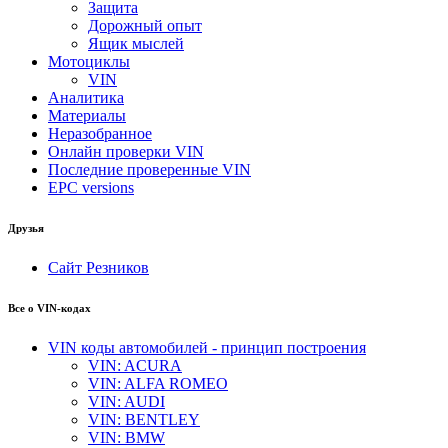
Защита
Дорожный опыт
Ящик мыслей
Мотоциклы
VIN
Аналитика
Материалы
Неразобранное
Онлайн проверки VIN
Последние проверенные VIN
EPC versions
Друзья
Сайт Резников
Все о VIN-кодах
VIN коды автомобилей - принцип построения
VIN: ACURA
VIN: ALFA ROMEO
VIN: AUDI
VIN: BENTLEY
VIN: BMW