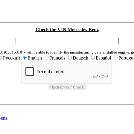
Check the VIN Mercedes-Benz
1J016310) - will be able to identify the manufacturing date, installed engine, g
Русский
English
Français
Deutsch
Español
Portugu
Benz