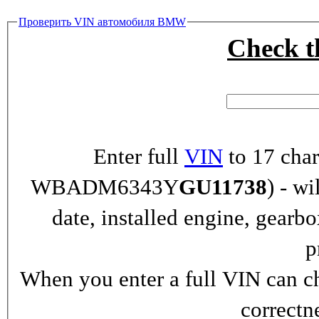
Проверить VIN автомобиля BMW
Check 
Enter full
VIN
to 17 char
WBADM6343Y
GU11738
) - wi
date, installed engine, gearb
p
When you enter a full VIN can ch
correctn