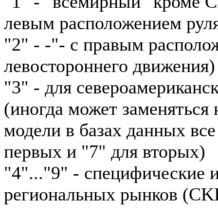
"1" - "всемирный" кроме 
левым расположением рул
"2" - -"- с правым располо
левостороннего движения)
"3" - для североамериканс
(иногда может заменяться н
модели в базах данных все
первых и "7" для вторых)
"4"..."9" - специфические
региональных рынков (CKD