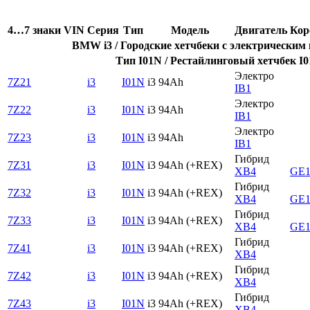
4…7 знаки VIN
Серия
Тип
Модель
Двигатель
Кор
BMW i3 / Городские хетчбеки с электрически
Тип I01N / Рестайлинговый хетчбек I
Электро
7Z21
i3
I01N
i3 94Ah
IB1
Электро
7Z22
i3
I01N
i3 94Ah
IB1
Электро
7Z23
i3
I01N
i3 94Ah
IB1
Гибрид
7Z31
i3
I01N
i3 94Ah (+REX)
XB4
GE1
Гибрид
7Z32
i3
I01N
i3 94Ah (+REX)
XB4
GE1
Гибрид
7Z33
i3
I01N
i3 94Ah (+REX)
XB4
GE1
Гибрид
7Z41
i3
I01N
i3 94Ah (+REX)
XB4
Гибрид
7Z42
i3
I01N
i3 94Ah (+REX)
XB4
Гибрид
7Z43
i3
I01N
i3 94Ah (+REX)
XB4