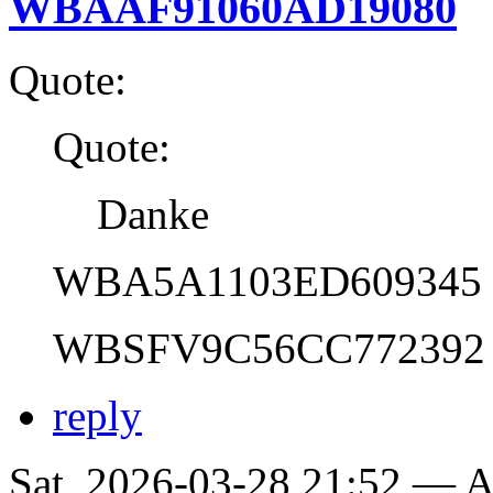
WBAAF91060AD19080
Quote:
Quote:
Danke
WBA5A1103ED609345
WBSFV9C56CC772392
reply
Sat, 2026-03-28 21:52 —