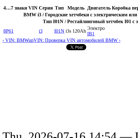
4…7 знаки VIN
Серия
Тип
Модель
Двигатель
Коробка пе
BMW i3 / Городские хетчбеки с электрическим и
Тип I01N / Рестайлинговый хетчбек I01 с
Электро
8P61
i3
I01N
i3s 120Ah
IB1
‹ VIN: BMW
up
VIN: Проверка VIN автомобилей BMW ›
Thu, 2026-07-16 14:54 — D