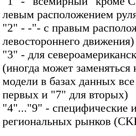
"1" - "всемирный" кроме 
левым расположением рул
"2" - -"- с правым располо
левостороннего движения)
"3" - для североамериканс
(иногда может заменяться н
модели в базах данных все
первых и "7" для вторых)
"4"..."9" - специфические
региональных рынков (CKD