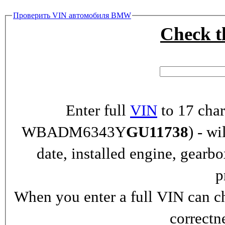
Проверить VIN автомобиля BMW
Check 
Enter full
VIN
to 17 char
WBADM6343Y
GU11738
) - wi
date, installed engine, gearb
p
When you enter a full VIN can ch
correctn