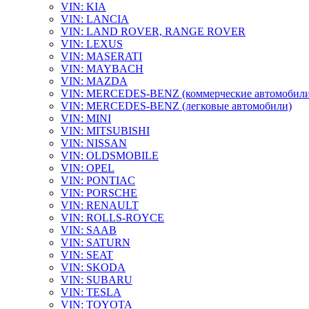
VIN: KIA
VIN: LANCIA
VIN: LAND ROVER, RANGE ROVER
VIN: LEXUS
VIN: MASERATI
VIN: MAYBACH
VIN: MAZDA
VIN: MERCEDES-BENZ (коммерческие автомобили
VIN: MERCEDES-BENZ (легковые автомобили)
VIN: MINI
VIN: MITSUBISHI
VIN: NISSAN
VIN: OLDSMOBILE
VIN: OPEL
VIN: PONTIAC
VIN: PORSCHE
VIN: RENAULT
VIN: ROLLS-ROYCE
VIN: SAAB
VIN: SATURN
VIN: SEAT
VIN: SKODA
VIN: SUBARU
VIN: TESLA
VIN: TOYOTA