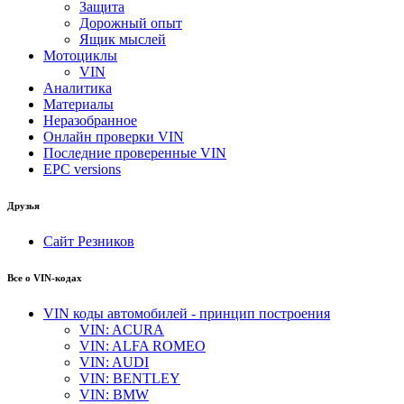
Защита
Дорожный опыт
Ящик мыслей
Мотоциклы
VIN
Аналитика
Материалы
Неразобранное
Онлайн проверки VIN
Последние проверенные VIN
EPC versions
Друзья
Сайт Резников
Все о VIN-кодах
VIN коды автомобилей - принцип построения
VIN: ACURA
VIN: ALFA ROMEO
VIN: AUDI
VIN: BENTLEY
VIN: BMW