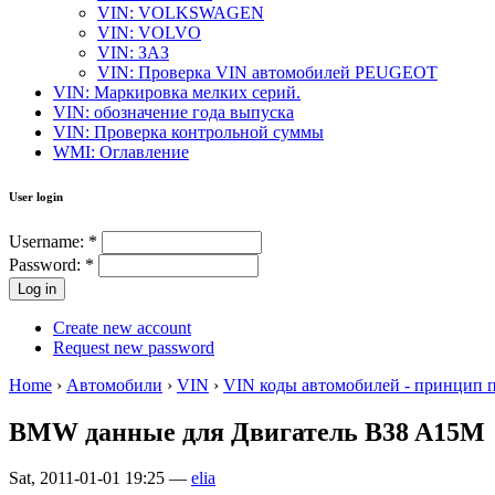
VIN: VOLKSWAGEN
VIN: VOLVO
VIN: ЗАЗ
VIN: Проверка VIN автомобилей PEUGEOT
VIN: Маркировка мелких серий.
VIN: обозначение года выпуска
VIN: Проверка контрольной суммы
WMI: Оглавление
User login
Username:
*
Password:
*
Create new account
Request new password
Home
›
Автомобили
›
VIN
›
VIN коды автомобилей - принцип 
BMW данные для Двигатель B38 A15M
Sat, 2011-01-01 19:25 —
elia