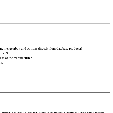
d engine, gearbox and options directly from database producer!
ll VIN.
ase of the manufacturer!
ês