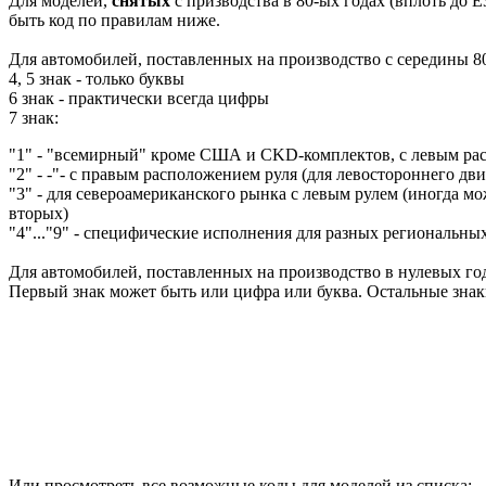
Для моделей,
снятых
с призводства в 80-ых годах (вплоть до E
быть код по правилам ниже.
Для автомобилей, поставленных на производство с середины 80
4, 5 знак - только буквы
6 знак - практически всегда цифры
7 знак:
"1" - "всемирный" кроме США и CKD-комплектов, с левым ра
"2" - -"- с правым расположением руля (для левостороннего дв
"3" - для североамериканского рынка с левым рулем (иногда мож
вторых)
"4"..."9" - специфические исполнения для разных региональны
Для автомобилей, поставленных на производство в нулевых год
Первый знак может быть или цифра или буква. Остальные зна
Или просмотреть все возможные коды для моделей из списка: