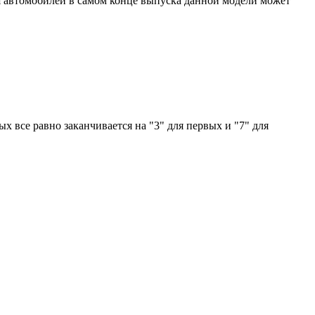
 Для автомобилей в самом конце выпуска данной модели может
ых все равно заканчивается на "3" для первых и "7" для