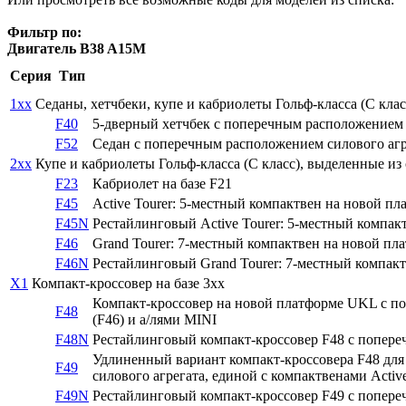
Фильтр по:
Двигатель B38 A15M
Серия
Тип
1xx
Седаны, хетчбеки, купе и кабриолеты Гольф-класса (C клас
F40
5-дверный хетчбек с поперечным расположением 
F52
Седан с поперечным расположением силового агр
2xx
Купе и кабриолеты Гольф-класса (C класс), выделенные из се
F23
Кабриолет на базе F21
F45
Active Tourer: 5-местный компактвен на новой п
F45N
Рестайлинговый Active Tourer: 5-местный компак
F46
Grand Tourer: 7-местный компактвен на новой пл
F46N
Рестайлинговый Grand Tourer: 7-местный компак
X1
Компакт-кроссовер на базе 3xx
Компакт-кроссовер на новой платформе UKL с поп
F48
(F46) и а/лями MINI
F48N
Рестайлинговый компакт-кроссовер F48 с попере
Удлиненный вариант компакт-кроссовера F48 для
F49
силового агрегата, единой с компактвенами Active 
F49N
Рестайлинговый компакт-кроссовер F49 с попере