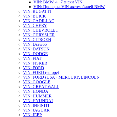
VIN: BMW: 4...7 знаки VIN
VIN: Проверка VIN автомобилей BMW
VIN: BUGATTI
VIN: BUICK
VIN: CADILLAC
VIN: CHERY
VIN: CHEVROLET
VIN: CHRYSLER
VIN: CITROEN
VIN: Daewoo
VIN: DATSUN
VIN: DODGE
VIN: FIAT
VIN: FISKER
VIN: FORD
VIN: FORD (europe)
VIN: FORD (USA), MERCURY, LINCOLN
VIN: GOOGLE
VIN: GREAT WALL
VIN: HONDA
VIN: HUMMER
VIN: HYUNDAI
VIN: INFINITI
VIN: JAGUAR
VIN: JEEP