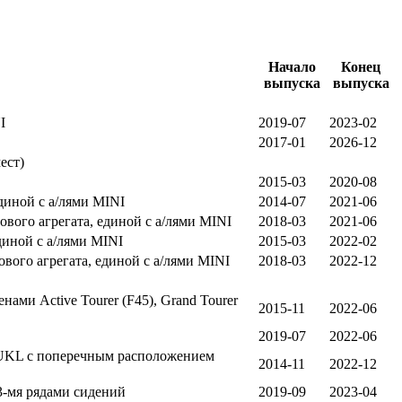
Начало
Конец
выпуска
выпуска
I
2019-07
2023-02
2017-01
2026-12
ест)
2015-03
2020-08
диной с а/лями MINI
2014-07
2021-06
вого агрегата, единой с а/лями MINI
2018-03
2021-06
диной с а/лями MINI
2015-03
2022-02
ого агрегата, единой с а/лями MINI
2018-03
2022-12
ми Active Tourer (F45), Grand Tourer
2015-11
2022-06
2019-07
2022-06
е UKL с поперечным расположением
2014-11
2022-12
3-мя рядами сидений
2019-09
2023-04