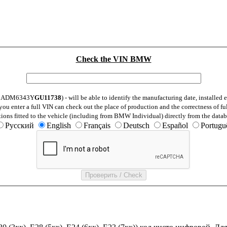
Check the VIN BMW
: WBADM6343Y
GU11738
) - will be able to identify the manufacturing date, installe
ou enter a full VIN can check out the place of production and the correctness of fu
tions fitted to the vehicle (including from BMW Individual) directly from the datab
Русский
English
Français
Deutsch
Español
Portugu