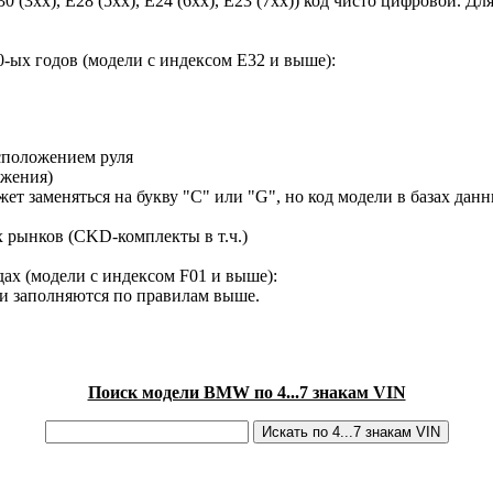
30 (3xx), E28 (5xx), E24 (6xx), E23 (7xx)) код чисто цифровой.
-ых годов (модели с индексом E32 и выше):
сположением руля
ижения)
ет заменяться на букву "C" или "G", но код модели в базах данн
х рынков (CKD-комплекты в т.ч.)
ах (модели с индексом F01 и выше):
ки заполняются по правилам выше.
Поиск модели BMW по 4...7 знакам VIN