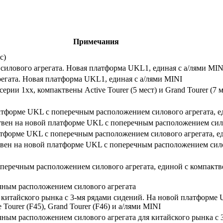
Примечания
с)
силового агрегата. Новая платформа UKL1, единая с а/лями MIN
егата. Новая платформа UKL1, единая с а/лями MINI
рии 1xx, компактвены Active Tourer (5 мест) и Grand Tourer (7 м
латформе UKL с поперечным расположением силового агрегата, е
твен на новой платформе UKL с поперечным расположением сило
атформе UKL с поперечным расположением силового агрегата, е
твен на новой платформе UKL с поперечным расположением силов
еречным расположением силового агрегата, единой с компактвена
чным расположением силового агрегата
 китайского рынка с 3-мя рядами сидений. На новой платформ
Tourer (F45), Grand Tourer (F46) и а/лями MINI
чным расположением силового агрегата для китайского рынка с 