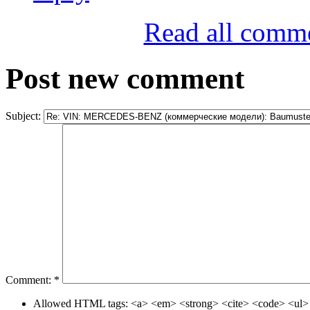
Read all comm
Post new comment
Subject:
Comment:
*
Allowed HTML tags: <a> <em> <strong> <cite> <code> <ul> 