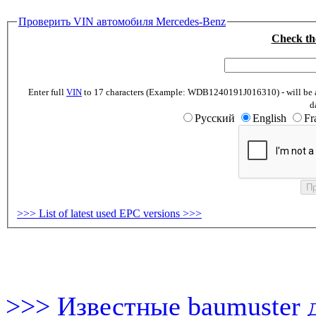
Проверить VIN автомобиля Mercedes-Benz
Check th
Enter full
VIN
to 17 characters (Example: WDB1240191J016310) - will be abl
d
Русский
English
Fr
>>> List of latest used EPC versions >>>
>>> Известные baumuster 